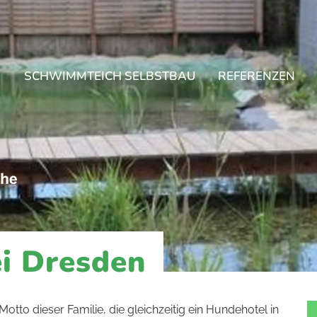
SCHWIMMTEICH SELBSTBAU
REFERENZEN
i Dresden
to dieser Familie, die gleichzeitig ein Hundehotel in