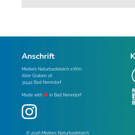
Anschrift
K
Mielke’s Naturbadeteich e.Kfm.
Alter Graben 16
31542 Bad Nenndorf
Made with
in Bad Nenndorf
© 2026 Mielke’s Naturbadeteich