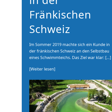
Fränkischen
Schweiz
Im Sommer 2019 machte sich ein Kunde in
der fränkischen Schweiz an den Selbstbau
eines Schwimmteichs. Das Ziel war klar: […]
[Weiter lesen]