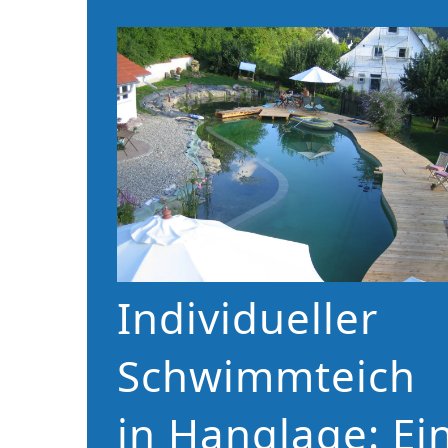
Individueller
Schwimmteich
in Hanglage: Ei