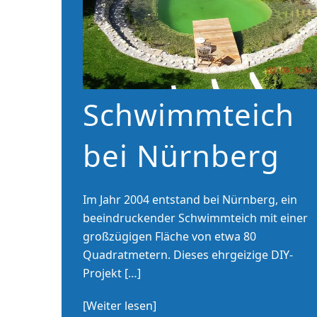
Schwimmteich
bei Nürnberg
Im Jahr 2004 entstand bei Nürnberg, ein
beeindruckender Schwimmteich mit einer
großzügigen Fläche von etwa 80
Quadratmetern. Dieses ehrgeizige DIY-
Projekt […]
[Weiter lesen]